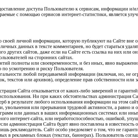
ставление доступа Пользователю к сервисам, информации и/или м
раемые с помощью сервисов интернет-статистики, является улуч
тью своей личной информации, которую публикуют на Сайте вне
личных данных в тексте комментариев, но будет стараться удаля
о других сайтов, даже если на Сайте есть ссылка на них или о
льзователей на сторонних сайтах.
рантий полноты или своевременности, и без иных, явно выраженн
 по усмотрению и риску Пользователя.
легальности любой передаваемой информации (включая, но, не о
к, текстов или архивов), определение прав собственности или 
страция Сайта отказывается от каких-либо заверений и гаранти
использования. Ни при каких обстоятельствах администрация Сай
рб в результате любого использования информации на этом сайт
и, увольнения или прерывания трудовой активности, а равно и
рограмм или данных в ваших информационных системах или иным
ого интернет-сайта, или неработоспособностью, ошибкой, упуще
сли администрация Сайта будет явно поставлена в известность о
 лишь рекламодатель. Сайт особо уведомляет о том, что не гара
ых в рекламных блоках (текстах, баннерах). Пользователь соглаш