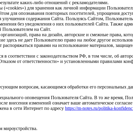
езультате каких-либо отношений с рекламодателями.
ы («cookies») для хранения как личной информации Пользовател
йтом для опознавания повторных посетителей, упрощения доступ
улучшения содержания Сайта. Пользуясь Сайтом, Пользователь в
зменения без уведомления о них пользователей Сайта. Также адм
 Пользователем на Сайт.
и организаций, права на дизайн, авторские и смежные права, ко
ие здесь не дает Пользователю право на любое другое использов
ет распоряжаться правами на использование материалов, защище
ся в соответствии с законодательством РФ, в том числе, об авто
 «Отказом от ответственности» и установленными правилами кон
ресующим вопросам, касающимся обработки его персональных д
циального оповещения Пользователя Сайта. В то же время, Поль
сле внесения изменений означает ваше автоматическое согласие
жена в сети Интернет по адресу
https://m-notes.ru/politika-konfidenci
ам мироустройства.