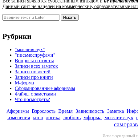
Все записи являются субъективным взглядом и
не претендуют
Данный сайт не нацелен на коммерческие, образовательные ил
Поиск:
Рубрики
"мысливслух"
"письмоспруфами"
Вопросы и ответы
Записи всех заметок
Записи новостей
Записи про книги
М-форма
Сформированные афоризмы
Файлы с заметками
Что посмотреть?
Афоризмы
Время
Зависимость
Инф
Взрослость
Заметка
любовь
мысливслух
мформа
изменения
кино
логика
саморазв
Используя данный с