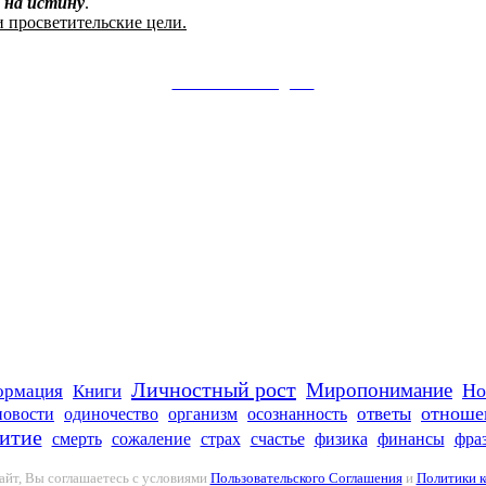
 на истину
.
и просветительские цели.
Заметки в Telegram
Личностный рост
Миропонимание
Книги
Но
ормация
отноше
новости
ответы
одиночество
организм
осознанность
итие
смерть
сожаление
страх
счастье
физика
финансы
фра
айт, Вы соглашаетесь с условиями
Пользовательского Соглашения
и
Политики 