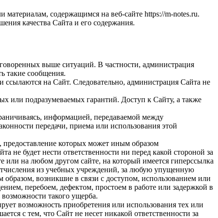
атериалам, содержащимся на веб-сайте https://m-notes.ru.
шения качества Сайта и его содержания.
 оговоренных выше ситуаций. В частности, администрация
ть такие сообщения.
ни ссылаются на Сайт. Следовательно, администрация Сайта не
ых или подразумеваемых гарантий. Доступ к Сайту, а также
граничиваясь, информацией, передаваемой между
законности передачи, приема или использования этой
й, предоставление которых может иным образом
та не будет нести ответственности ни перед какой стороной за
е или на любом другом сайте, на который имеется гиперссылка
 отчисления из учебных учреждений, за любую упущенную
 образом, возникшие в связи с доступом, использованием или
нием, перебоем, дефектом, простоем в работе или задержкой в
 возможности такого ущерба.
нтирует возможность приобретения или использования тех или
ается с тем, что Сайт не несет никакой ответственности за