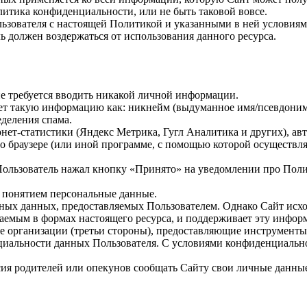
литика конфиденциальности, или не быть таковой вовсе.
ользователя с настоящей Политикой и указанными в ней условия
ь должен воздержаться от использования данного ресурса.
е требуется вводить никакой личной информации.
ает такую информацию как: никнейм (выдуманное имя/псевдоним)
деления спама.
нет-статистики (Яндекс Метрика, Гугл Аналитика и других), ав
о браузере (или иной программе, с помощью которой осуществляе
о Пользователь нажал кнопку «Принято» на уведомлении про Пол
понятием персональные данные.
ьных данных, предоставляемых Пользователем. Однако Сайт исхо
емым в формах настоящего ресурса, и поддерживает эту инфор
 организации (третьи стороны), предоставляющие инструменты 
циальности данных Пользователя. С условиями конфиденциальнос
ласия родителей или опекунов сообщать Сайту свои личные данны