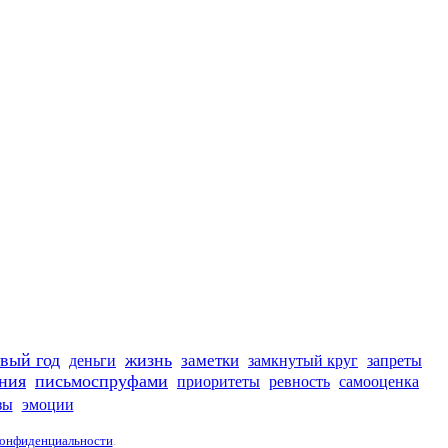
вый год
жизнь
заметки
деньги
замкнутый круг
запреты
ния
письмоспруфами
приоритеты
ревность
самооценка
зы
эмоции
конфиденциальности
.