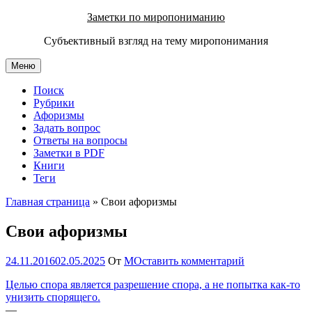
Перейти
Заметки по миропониманию
к
Субъективный взгляд на тему миропонимания
содержимому
Меню
Поиск
Рубрики
Афоризмы
Задать вопрос
Ответы на вопросы
Заметки в PDF
Книги
Теги
Главная страница
»
Свои афоризмы
Свои афоризмы
24.11.2016
02.05.2025
От
М
Оставить комментарий
Целью спора является разрешение спора, а не попытка как-то
унизить спорящего.
—