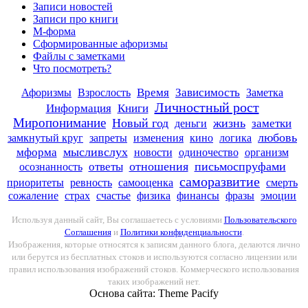
Записи новостей
Записи про книги
М-форма
Сформированные афоризмы
Файлы с заметками
Что посмотреть?
Афоризмы
Время
Зависимость
Взрослость
Заметка
Личностный рост
Книги
Информация
Миропонимание
Новый год
жизнь
заметки
деньги
любовь
замкнутый круг
запреты
изменения
кино
логика
мысливслух
мформа
новости
одиночество
организм
отношения
письмоспруфами
ответы
осознанность
саморазвитие
приоритеты
ревность
самооценка
смерть
сожаление
страх
счастье
физика
финансы
фразы
эмоции
Используя данный сайт, Вы соглашаетесь с условиями
Пользовательского
Соглашения
и
Политики конфиденциальности
.
Изображения, которые относятся к записям данного блога, делаются лично
или берутся из бесплатных стоков и используются согласно лицензии или
правил использования изображений стоков. Коммерческого использования
таких изображений нет.
Основа сайта: Theme Pacify