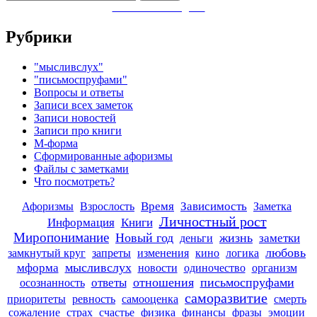
Заметки в Telegram
Рубрики
"мысливслух"
"письмоспруфами"
Вопросы и ответы
Записи всех заметок
Записи новостей
Записи про книги
М-форма
Сформированные афоризмы
Файлы с заметками
Что посмотреть?
Афоризмы
Время
Зависимость
Взрослость
Заметка
Личностный рост
Книги
Информация
Миропонимание
Новый год
жизнь
заметки
деньги
любовь
замкнутый круг
запреты
изменения
кино
логика
мысливслух
мформа
новости
одиночество
организм
отношения
письмоспруфами
ответы
осознанность
саморазвитие
приоритеты
ревность
самооценка
смерть
сожаление
страх
счастье
физика
финансы
фразы
эмоции