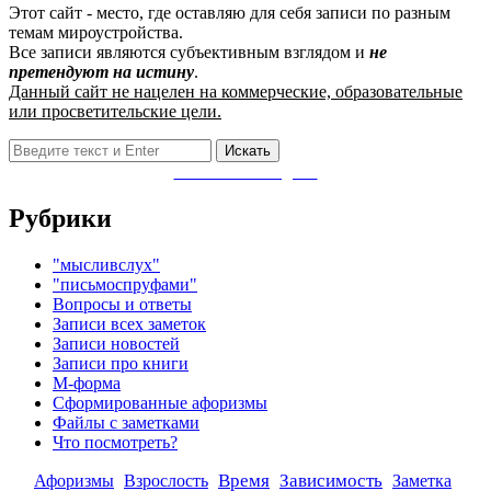
Этот сайт - место, где оставляю для себя записи по разным
темам мироустройства.
Все записи являются субъективным взглядом и
не
претендуют на истину
.
Данный сайт не нацелен на коммерческие, образовательные
или просветительские цели.
Поиск:
Заметки в Telegram
Рубрики
"мысливслух"
"письмоспруфами"
Вопросы и ответы
Записи всех заметок
Записи новостей
Записи про книги
М-форма
Сформированные афоризмы
Файлы с заметками
Что посмотреть?
Афоризмы
Время
Зависимость
Взрослость
Заметка