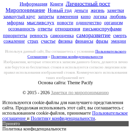
Личностный рост
Книги
Информация
Миропонимание
Новый год
жизнь
заметки
деньги
любовь
замкнутый круг
запреты
изменения
кино
логика
мысливслух
мформа
новости
одиночество
организм
отношения
письмоспруфами
ответы
осознанность
саморазвитие
приоритеты
ревность
самооценка
смерть
сожаление
страх
счастье
физика
финансы
фразы
эмоции
Используя данный сайт, Вы соглашаетесь с условиями
Пользовательского
Соглашения
и
Политики конфиденциальности
.
Изображения, которые относятся к записям данного блога, делаются лично
или берутся из бесплатных стоков и используются согласно лицензии или
правил использования изображений стоков. Коммерческого использования
таких изображений нет.
Основа сайта: Theme Pacify
© 2015 - 2026
Заметки по миропониманию
Используются cookie-файлы для наилучшего представления
сайта. Продолжая использовать этот сайт, вы соглашаетесь с
использованием cookie-файлов, принимаете
Пользовательское
соглашение
и
Политику конфиденциальности
.
Принято
Политика конфиденциальности