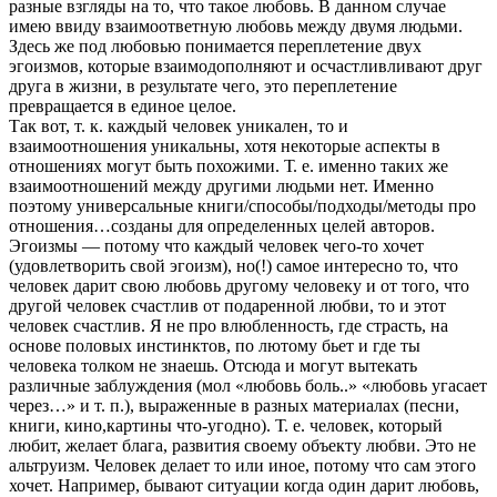
разные взгляды на то, что такое любовь. В данном случае
имею ввиду взаимоответную любовь между двумя людьми.
Здесь же под любовью понимается переплетение двух
эгоизмов, которые взаимодополняют и осчастливливают друг
друга в жизни, в результате чего, это переплетение
превращается в единое целое.
Так вот, т. к. каждый человек уникален, то и
взаимоотношения уникальны, хотя некоторые аспекты в
отношениях могут быть похожими. Т. е. именно таких же
взаимоотношений между другими людьми нет. Именно
поэтому универсальные книги/способы/подходы/методы про
отношения…созданы для определенных целей авторов.
Эгоизмы — потому что каждый человек чего-то хочет
(удовлетворить свой эгоизм), но(!) самое интересно то, что
человек дарит свою любовь другому человеку и от того, что
другой человек счастлив от подаренной любви, то и этот
человек счастлив. Я не про влюбленность, где страсть, на
основе половых инстинктов, по лютому бьет и где ты
человека толком не знаешь. Отсюда и могут вытекать
различные заблуждения (мол «любовь боль..» «любовь угасает
через…» и т. п.), выраженные в разных материалах (песни,
книги, кино,картины что-угодно). Т. е. человек, который
любит, желает блага, развития своему объекту любви. Это не
альтруизм. Человек делает то или иное, потому что сам этого
хочет. Например, бывают ситуации когда один дарит любовь,