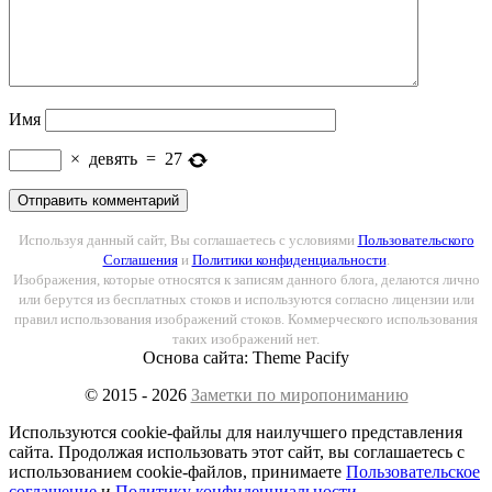
Имя
×
девять
=
27
Используя данный сайт, Вы соглашаетесь с условиями
Пользовательского
Соглашения
и
Политики конфиденциальности
.
Изображения, которые относятся к записям данного блога, делаются лично
или берутся из бесплатных стоков и используются согласно лицензии или
правил использования изображений стоков. Коммерческого использования
таких изображений нет.
Основа сайта: Theme Pacify
© 2015 - 2026
Заметки по миропониманию
Используются cookie-файлы для наилучшего представления
сайта. Продолжая использовать этот сайт, вы соглашаетесь с
использованием cookie-файлов, принимаете
Пользовательское
соглашение
и
Политику конфиденциальности
.