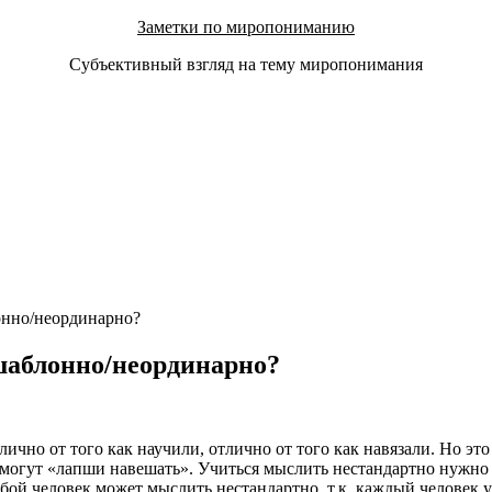
Заметки по миропониманию
Субъективный взгляд на тему миропонимания
онно/неординарно?
шаблонно/неординарно?
чно от того как научили, отлично от того как навязали. Но это 
е могут «лапши навешать». Учиться мыслить нестандартно нужно 
бой человек может мыслить нестандартно, т.к. каждый человек 