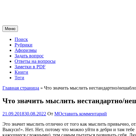
Перейти
к
содержимому
Меню
Поиск
Рубрики
Афоризмы
Задать вопрос
Ответы на вопросы
Заметки в PDF
Книги
Теги
Главная страница
»
Что значить мыслить нестандартно/нешабл
Что значить мыслить нестандартно/не
21.09.2018
30.08.2022
От
М
Оставить комментарий
Это значит мыслить отлично от того как мыслить привычно, отли
Выкуси!». Нет. Нет, потому что можно уйти в дебри и там теб
кажущиеся сложными), тем самым пытаться развивать себя. Лю