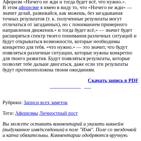
Афоризм «Ничего не жди и тогда будет всё, что нужно.».
В этом
афоризме
я имею в виду то, что «Ничего не жди» —
значит делай, развивайся, как можешь, без загадывания
точных результатов (т. к. полученные результаты могут
отличаться от загаданных), но с пониманием примерного
направления движения.» и тогда будет всё,» — значит будет
расширяться спектр твоего понимания различных ситуаций и
будут открываться возможности, которые необходимы
конкретно для тебя. «что нужно.» — это значит, что будут
появляться различные ситуации, которые нужны конкретно
для твоего развития. Будут появляться результаты, которые
позволят тебе дальше двигаться, даже если эти результаты
будут противоположны твоим ожиданиям.
Скачать запись в PDF
Заметки в Telegram
Рубрики:
Записи всех заметок
Теги:
Афоризмы
Личностный рост
Вы можете оставить комментарий и указать никнейм
(выдуманное имя/псевдоним) в поле "Имя". Поле со звездочкой
и капча обязательны. Комментарии одобряются вручную.