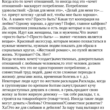
Когда кто-то хочет отношений, то иногда под это «хочет
отношений» маскирует потребление. Потребление
удовольствий: «Делая для меня это», «Делай для меня то»…
т.е. прячут хотелку «делай всё, чтобы мне было хорошо».
Ок. А взамен что? Просто быть? Какая тут кооперация на
любви? Одному хорошо, а другому? Пофиг, главное кайфово?
Да, отношения уникальны и есть люди которые и на это идут,
им норм. Идут как женщины, так и мужчины.Что значит
«просто быть»?«Просто быть» — значит «человек является
вещью». Красивый аксессуар, которым можно похвастаться в
нужные моменты, нужным людям показать для образа в
социальных кругах. «Жестокий романс», но пулей является
жизнь. Устраивает? Ок. Нет?
Когда человек хочет(=создает)качественных, доверительных
отношений с любимым человеком,то этот человек должен
понимать, что это не одностороннее потребление, а
совместный труд людей, даже если сложные периоды в
жизни(с деньгами жопа, временная болезнь и т. д.).
Некоторые люди идут по жестким раскладам.Расклады, когда
в групповушке по крепким болтам скачут,трахают кучу
легкодоступных девушек в слюни, в грязь,продают свою
жопку за более жирную денежку — так себе раклады, т. к.
строятся на товарообороте (товар=тело). Иногда такие люди
могут думать:«Любовь? Отношения?Совместное развитие?
Ха!Это же для слабаков и дебилов! За пару тыщ вытащил из