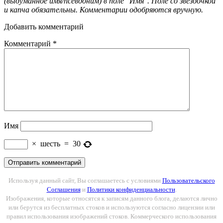
(выдуманное имя/псевдоним) в поле "Имя". Поле со звездочкой
и капча обязательны. Комментарии одобряются вручную.
Добавить комментарий
Комментарий
*
Имя
×
шесть
=
30
Используя данный сайт, Вы соглашаетесь с условиями
Пользовательского
Соглашения
и
Политики конфиденциальности
.
Изображения, которые относятся к записям данного блога, делаются лично
или берутся из бесплатных стоков и используются согласно лицензии или
правил использования изображений стоков. Коммерческого использования