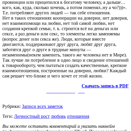
провинции или прицепился к богатому человеку, а дальше…
кого, как, куда, сколько хочешь, а потом поменял..ну а чо?)))».
Т.е. потребляют других людей — так себе отношения.
Нет в таких отношениях кооперации на доверии, нет доверия,
нет взаимопомощи на любви, нет той самой любви, нет
создания крепкой семьи, т. к. строится всё на деньгах или
сексе, а раз деньги или секс, то элементы легко заменяемы
(вопрос денег или секса же). Люди, которые вместе
двигаются, поддерживают друг друга, любят друг друга,
заботятся друг о друге в трудные минуты —
незаменимы(некем заменить, такого же человека нет в Мире).
Так лучше ли потребление в одно лицо и сведение отношений
к товарообороту, чем пытаться создать качественные, крепкие
взаимоотношения, построенные на доверии, любви? Каждый
сам решает что ближе и чего хочет от этой жизни.
Скачать запись в PDF
Заметки в Telegram
Рубрики:
Записи всех заметок
Теги:
Личностный рост
любовь
отношения
Вы можете оставить комментарий и указать никнейм