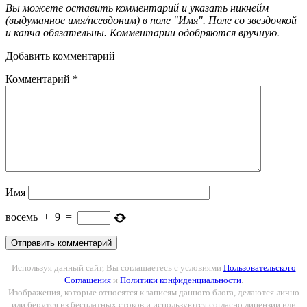
Вы можете оставить комментарий и указать никнейм
(выдуманное имя/псевдоним) в поле "Имя". Поле со звездочкой
и капча обязательны. Комментарии одобряются вручную.
Добавить комментарий
Комментарий
*
Имя
восемь
+
9
=
Используя данный сайт, Вы соглашаетесь с условиями
Пользовательского
Соглашения
и
Политики конфиденциальности
.
Изображения, которые относятся к записям данного блога, делаются лично
или берутся из бесплатных стоков и используются согласно лицензии или