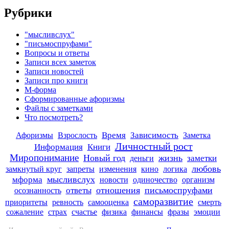
Рубрики
"мысливслух"
"письмоспруфами"
Вопросы и ответы
Записи всех заметок
Записи новостей
Записи про книги
М-форма
Сформированные афоризмы
Файлы с заметками
Что посмотреть?
Афоризмы
Время
Зависимость
Взрослость
Заметка
Личностный рост
Книги
Информация
Миропонимание
Новый год
жизнь
заметки
деньги
любовь
замкнутый круг
запреты
изменения
кино
логика
мысливслух
мформа
новости
одиночество
организм
отношения
письмоспруфами
ответы
осознанность
саморазвитие
приоритеты
ревность
самооценка
смерть
сожаление
страх
счастье
физика
финансы
фразы
эмоции