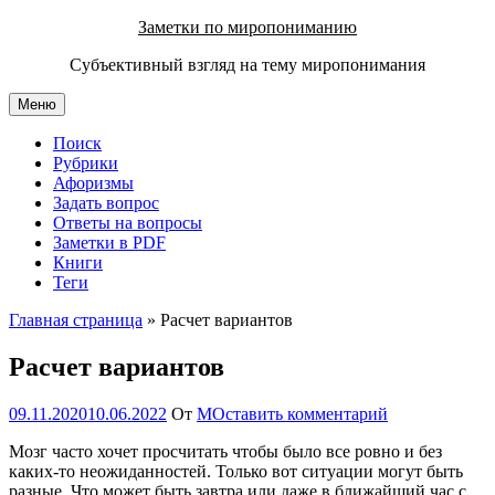
Перейти
Заметки по миропониманию
к
Субъективный взгляд на тему миропонимания
содержимому
Меню
Поиск
Рубрики
Афоризмы
Задать вопрос
Ответы на вопросы
Заметки в PDF
Книги
Теги
Главная страница
»
Расчет вариантов
Расчет вариантов
09.11.2020
10.06.2022
От
М
Оставить комментарий
Мозг часто хочет просчитать чтобы было все ровно и без
каких-то неожиданностей. Только вот ситуации могут быть
разные. Что может быть завтра или даже в ближайший час с