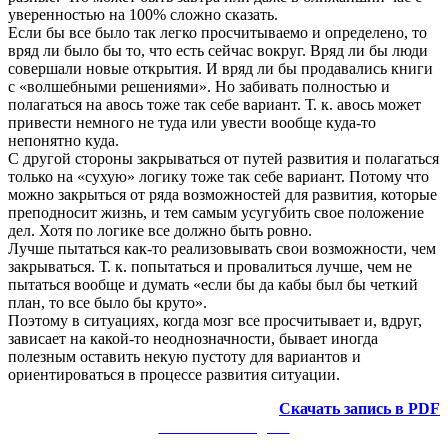
уверенностью на 100% сложно сказать.
Если бы все было так легко просчитываемо и определено, то
вряд ли было бы то, что есть сейчас вокруг. Вряд ли бы люди
совершали новые открытия. И вряд ли бы продавались книги
с «волшебными решениями». Но забивать полностью и
полагаться на авось тоже так себе вариант. Т. к. авось может
привести немного не туда или увести вообще куда-то
непонятно куда.
С другой стороны закрываться от путей развития и полагаться
только на «сухую» логику тоже так себе вариант. Потому что
можно закрыться от ряда возможностей для развития, которые
преподносит жизнь, и тем самым усугубить свое положение
дел. Хотя по логике все должно быть ровно.
Лучше пытаться как-то реализовывать свои возможности, чем
закрываться. Т. к. попытаться и провалиться лучше, чем не
пытаться вообще и думать «если бы да кабы был бы четкий
план, то все было бы круто».
Поэтому в ситуациях, когда мозг все просчитывает и, вдруг,
зависает на какой-то неоднозначности, бывает иногда
полезным оставить некую пустоту для вариантов и
ориентироваться в процессе развития ситуации.
Скачать запись в PDF
Заметки в Telegram