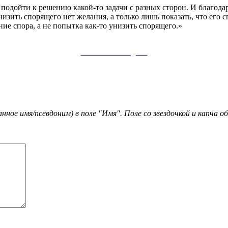
одойти к решению какой-то задачи с разных сторон. И благодар
изить спорящего нет желания, а только лишь показать, что его с
ие спора, а не попытка как-то унизить спорящего.»
Заметки в Telegram
ое имя/псевдоним) в поле "Имя". Поле со звездочкой и капча 