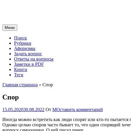
Перейти
к
содержимому
Меню
Поиск
Рубрики
Афоризмы
Задать вопрос
Ответы на вопросы
Заметки в PDF
Книги
Теги
Главная страница
»
Спор
Спор
15.05.2020
30.08.2022
От
М
Оставить комментарий
Иногда можно встретить как люди спорят или кто-то пытается по
Однако целью споров часто бывает то, что один спорящий хочет
вопросу самооценки. О ней писал ранее.